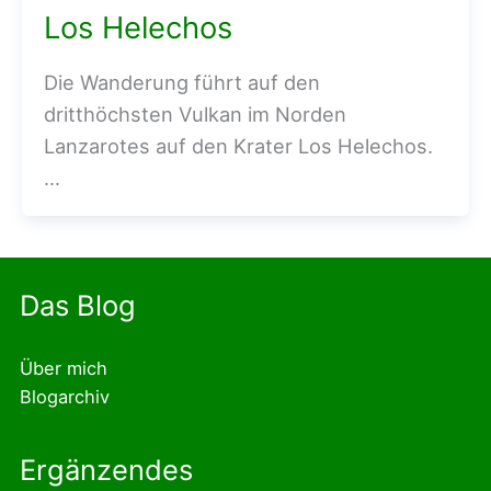
Los Helechos
Die Wanderung führt auf den
dritthöchsten Vulkan im Norden
Lanzarotes auf den Krater Los Helechos.
…
Das Blog
Über mich
Blogarchiv
Ergänzendes