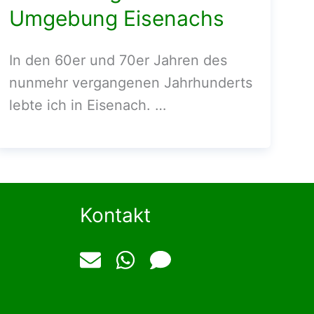
Umgebung Eisenachs
In den 60er und 70er Jahren des
nunmehr vergangenen Jahrhunderts
lebte ich in Eisenach. …
Kontakt