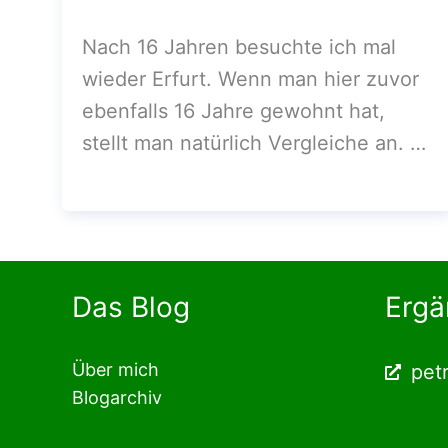
Nach 16 Jahren besuchte ich mal
wieder Erfurt. Wenn man hier zuvor
ebenfalls 16 Jahre gewohnt hat,
stellt man natürlich Vergleiche an. …
Das Blog
Ergä
Über mich
pet
Blogarchiv