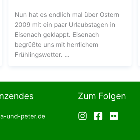
Nun hat es endlich mal über Ostern
2009 mit ein paar Urlaubstagen in
Eisenach geklappt. Eisenach
begrüßte uns mit herrlichem
Frühlingswetter. …
nzendes
Zum Folgen
ra-und-peter.de