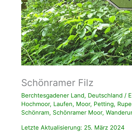
Schönramer Filz
Berchtesgadener Land
,
Deutschland
/
E
Hochmoor
,
Laufen
,
Moor
,
Petting
,
Ruper
Schönram
,
Schönramer Moor
,
Wanderu
Letzte Aktualisierung: 25. März 2024