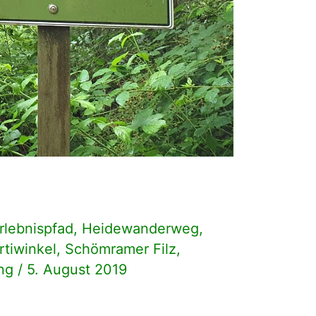
rlebnispfad
,
Heidewanderweg
,
tiwinkel
,
Schömramer Filz
,
ng
/
5. August 2019