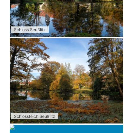
Schloss Seußlitz
Schlossteich Seußlitz