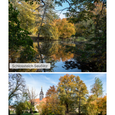
Schlossteich Seußlitz