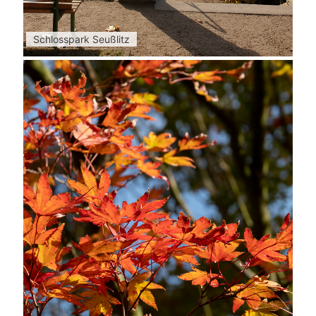
Schlosspark Seußlitz