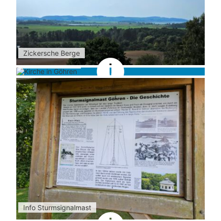
Zickersche Berge
Kirche in Göhren
Info Sturmsignalmast
Sturmsignalmast Göhren